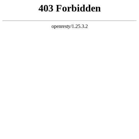
K8·凯发中国一触即发
广东天强物业管理有限公司服务范围：中山清洁,中山外墙清洗,中
山公司保洁
网站首页
关于天强
公司介绍
服务优势
服务团队
资质认证
服务项目
外墙清洗
清洁服务
品牌连锁门店定期保洁
开荒保洁
地毯清洁
四害灭治
管道清洗
环卫绿化
地板打蜡
水泥地面清洁
服务案例